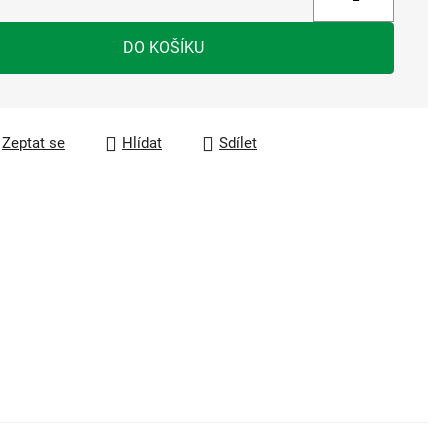
a:
DO KOŠÍKU
Zeptat se
Hlídat
Sdílet