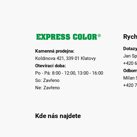
Z
á
Rych
p
a
Dotazy
Kamenná prodejna:
t
Jan Sp
Koldinova 421, 339 01 Klatovy
í
+420 6
Otevírací doba:
Odborn
Po - Pá: 8:00 - 12:00, 13:00 - 16:00
Milan 
So: Zavřeno
+420 7
Ne: Zavřeno
Kde nás najdete