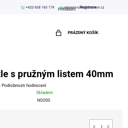
Registrace
+420 608 160 179
express-color@seznam.cz
Přihlášení
PRÁZDNÝ KOŠÍK
NÁKUPNÍ
KOŠÍK
le s pružným listem 40mm
o
Podrobnosti hodnocení
Skladem
ND050