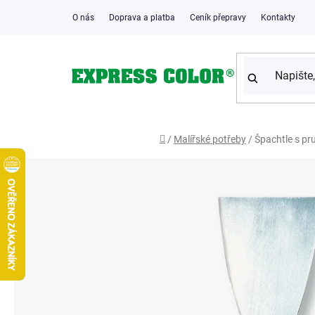
Přejít
O nás
Doprava a platba
Ceník přepravy
Kontakty
na
obsah
Domů
/
Malířské potřeby
/
Špachtle s p