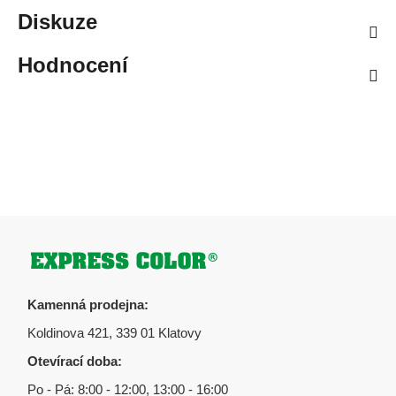
Diskuze
Hodnocení
Zápatí
Kamenná prodejna:
Koldinova 421, 339 01 Klatovy
Otevírací doba:
Po - Pá: 8:00 - 12:00, 13:00 - 16:00