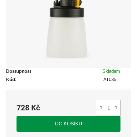
z
5
hvězdiček.
Dostupnost
Skladem
Kód:
AT035
728 Kč
Měrná cena:
DO KOŠÍKU