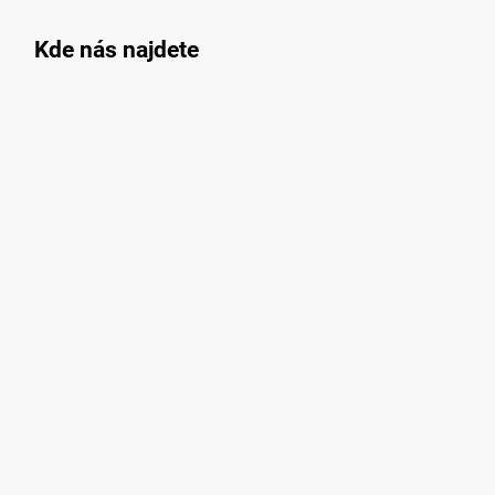
Dotazy k objednávkám:
Jan Spolek
+420 608 160 179
Odborné poradenství:
Milan Spolek
+420 777 592 206
Důležité informace
O nás
Obchodní podmínky
Podmínky ochrany osobních údajů
Doprava a platba
Ceník přepravy