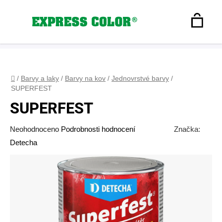
Přejít
na
Hledat
obsah
N
Registrace
+420 608 160 179
express-color@seznam.cz
Přihlášení
K
Domů
/
Barvy a laky
/
Barvy na kov
/
Jednovrstvé barvy
/
SUPERFEST
SUPERFEST
Průměrné
Neohodnoceno
Podrobnosti hodnocení
Značka:
hodnocení
Detecha
produktu
je
0,0
z
5