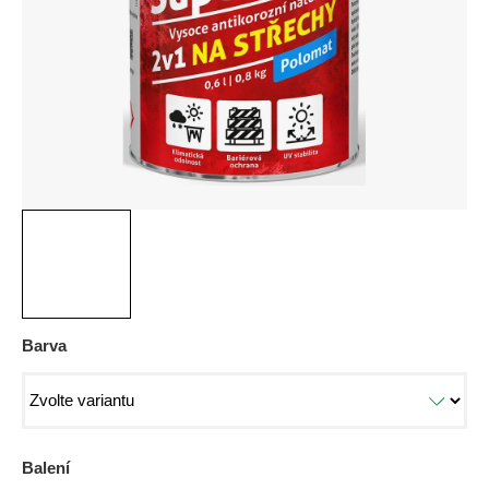
hvězdiček.
Barva
Balení