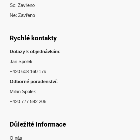
od
274 Kč
DETAIL
Popis
Diskuze
Hodnocení