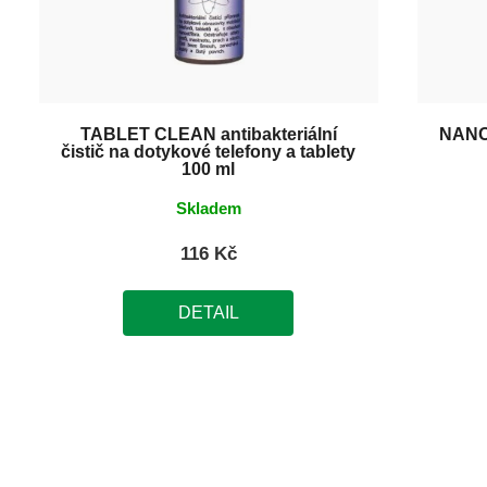
TABLET CLEAN antibakteriální
NANO
čistič na dotykové telefony a tablety
100 ml
Skladem
116 Kč
DETAIL