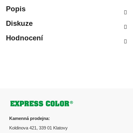
Popis
Diskuze
Hodnocení
Zápatí
Kamenná prodejna:
Koldinova 421, 339 01 Klatovy