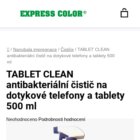
Přejít
na
Hledat
obsah
N
Registrace
+420 608 160 179
express-color@seznam.cz
Přihlášení
K
Domů
/
Nanobala impregnace
/
Čističe
/
TABLET CLEAN
antibakteriální čistič na dotykové telefony a tablety 500
ml
TABLET CLEAN
antibakteriální čistič na
dotykové telefony a tablety
500 ml
Průměrné
Neohodnoceno
Podrobnosti hodnocení
hodnocení
produktu