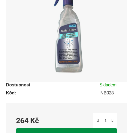
je
0,0
z
5
hvězdiček.
Dostupnost
Skladem
Kód:
NB028
264 Kč
Měrná cena: