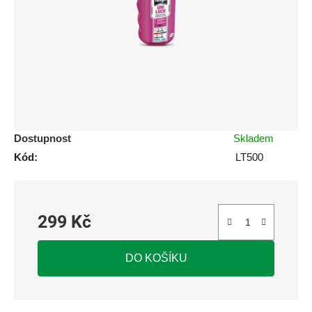
5
hvězdiček.
Dostupnost
Skladem
Kód:
LT500
299 Kč
Měrná cena:
DO KOŠÍKU