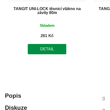
TANGIT UNI-LOCK těsnicí vlákno na
TANGI
závity 80m
Skladem
261 Kč
DETAIL
Popis
Diskuze