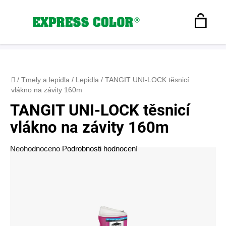
Přejít
na
Hledat
obsah
N
Registrace
+420 608 160 179
express-color@seznam.cz
Přihlášení
K
Domů
/
Tmely a lepidla
/
Lepidla
/
TANGIT UNI-LOCK těsnicí
vlákno na závity 160m
TANGIT UNI-LOCK těsnicí
vlákno na závity 160m
Průměrné
Neohodnoceno
Podrobnosti hodnocení
hodnocení
produktu
je
0,0
z