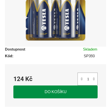
5
hvězdiček.
Dostupnost
Skladem
Kód:
SP393
124 Kč
Měrná cena:
DO KOŠÍKU