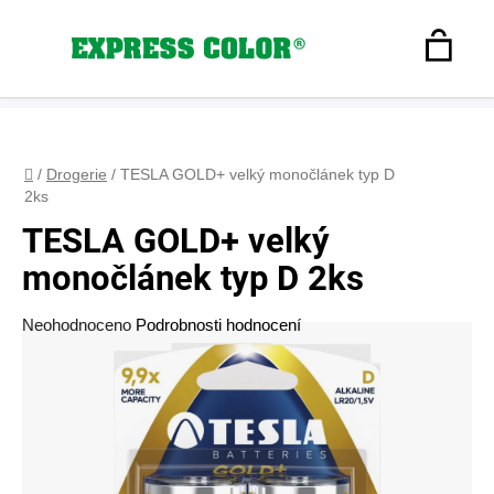
Přejít
na
Hledat
obsah
N
Registrace
+420 608 160 179
express-color@seznam.cz
Přihlášení
K
Domů
/
Drogerie
/
TESLA GOLD+ velký monočlánek typ D
2ks
TESLA GOLD+ velký
monočlánek typ D 2ks
Průměrné
Neohodnoceno
Podrobnosti hodnocení
hodnocení
produktu
je
0,0
z