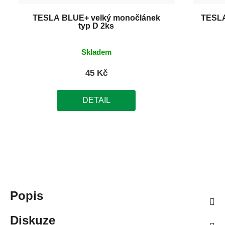
TESLA BLUE+ velký monočlánek
TESLA
typ D 2ks
Skladem
45 Kč
DETAIL
Popis
Diskuze