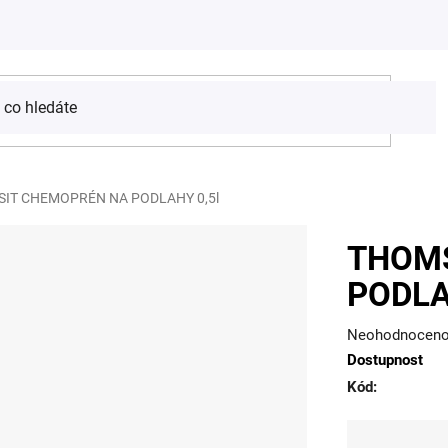
IT CHEMOPRÉN NA PODLAHY 0,5l
THOM
PODLA
Průměrné
Neohodnocen
Dostupnost
hodnocení
Kód:
produktu
je
0,0