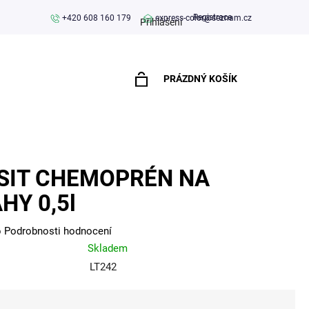
Registrace
+420 608 160 179
express-color@seznam.cz
Přihlášení
PRÁZDNÝ KOŠÍK
NÁKUPNÍ
KOŠÍK
SIT CHEMOPRÉN NA
HY 0,5l
o
Podrobnosti hodnocení
Skladem
LT242