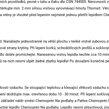
račních prostředků, pevné v tahu a tlaku dle ČSN 744505. Nerovnosti
stěrkujte min. 2 mm silnou vrstvou vyrovnávací hmoty Thomsit. Věn
ady a stěny je vhodné před lepením nejméně jednou přetřít lepidle
. Nanášejte jednostranně na větší plochu v tenké vrstvě zubovou 
vé strany krytiny. Při lepení korků, schodišťových profilů a soklových
lo dobře promíchejte. Nanesenou vrstvu lepidla nechte cca 10 minut 
stů na nich nesmí ulpět žádné zbytky lepidla! Po dosažení konečné 
kosti vzduchu. Se stoupající teplotou a klesající vlhkostí vzduchu se
ení dodržujte max. otevřenou dobu 10 - 30 minut. Při lepení soklovýc
ý základní nátěr směsí Chemoprén Na podlahy a Pattex Chemoprén Ře
motné lepidlo Chemoprén Na podlahy. Lepidlo nesmí přeschnout, ji