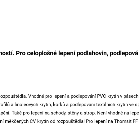
ostí. Pro celoplošné lepení podlahovin, podlepován
rozpouštědla. Vhodné pro lepení a podlepování PVC krytin v pásech 
ilů a linoleových krytin, korků a podlepování textilních krytin ve 
pění. Také pro lepení na schody, stěny a strop. Není vhodné na lepe
ní měkčených CV krytin od rozpouštědla! Pro lepení na Thomsit FF 6