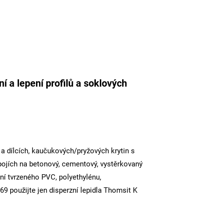
í a lepení profilů a soklových
a dílcích, kaučukových/pryžových krytin s
spojích na betonový, cementový, vystěrkovaný
ní tvrzeného PVC, polyethylénu,
9 použijte jen disperzní lepidla Thomsit K