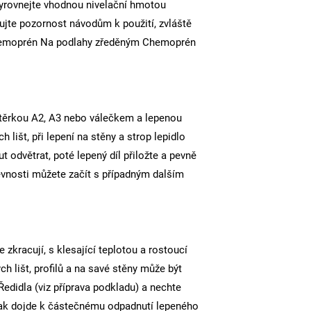
 vyrovnejte vhodnou nivelační hmotou
ujte pozornost návodům k použití, zvláště
m Chemoprén Na podlahy zředěným Chemoprén
stěrkou A2, A3 nebo válečkem a lepenou
 lišt, při lepení na stěny a strop lepidlo
odvětrat, poté lepený díl přiložte a pevně
pevnosti můžete začít s případným dalším
 zkracují, s klesající teplotou a rostoucí
h lišt, profilů a na savé stěny může být
didla (viz příprava podkladu) a nechte
nak dojde k částečnému odpadnutí lepeného