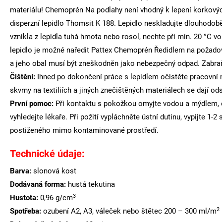
materiálu! Chemoprén Na podlahy není vhodný k lepení korkovýc
disperzní lepidlo Thomsit K 188. Lepidlo neskladujte dlouhodobě
vznikla z lepidla tuhá hmota nebo rosol, nechte při min. 20 °C
lepidlo je možné naředit Pattex Chemoprén Ředidlem na požadovan
a jeho obal musí být zneškodněn jako nebezpečný odpad. Zabraňt
Čištění:
Ihned po dokončení práce s lepidlem očistěte pracovní
skvrny na textiliích a jiných znečištěných materiálech se dají
První pomoc:
Při kontaktu s pokožkou omyjte vodou a mýdlem, o
vyhledejte lékaře. Při požití vypláchněte ústní dutinu, vypijte 1
postiženého mimo kontaminované prostředí.
Technické údaje:
Barva:
slonová kost
Dodávaná forma:
hustá tekutina
3
Hustota:
0,96 g/cm
2
Spotřeba:
ozubení A2, A3, váleček nebo štětec 200 – 300 ml/m