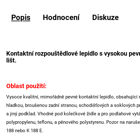
Popis
Hodnocení
Diskuze
Kontaktní rozpouštědlové lepidlo s vysokou pevn
lišt.
Oblast použití:
Vysoce kvalitní, mimořádně pevné kontaktní lepidlo, obsahující 
hladkou, broušenou zadní stranou, schodišťových a soklových prof
a jiný podklad. Vhodné pod kolečkové židle a pro podlahové vytá
polypropylenu, teflonu, a pěnového polystyrenu. Pozor na naruše
188 nebo K 188 E.