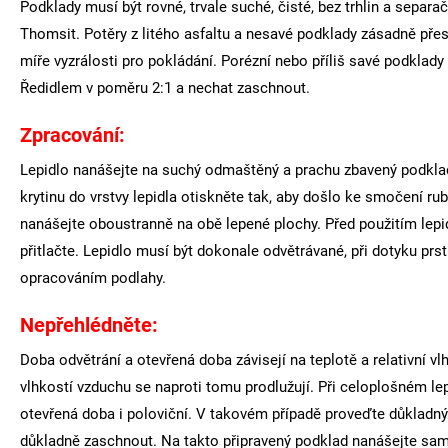
Podklady musí být rovné, trvale suché, čisté, bez trhlin a sepa
Thomsit. Potěry z litého asfaltu a nesavé podklady zásadně pře
míře vyzrálosti pro pokládání. Porézní nebo příliš savé podkl
Ředidlem v poměru 2:1 a nechat zaschnout.
Zpracování:
Lepidlo nanášejte na suchý odmaštěný a prachu zbavený podklad
krytinu do vrstvy lepidla otiskněte tak, aby došlo ke smočení rubo
nanášejte oboustranně na obě lepené plochy. Před použitím lepid
přitlačte. Lepidlo musí být dokonale odvětrávané, při dotyku pr
opracováním podlahy.
Nepřehlédněte:
Doba odvětrání a otevřená doba závisejí na teplotě a relativní vlh
vlhkostí vzduchu se naproti tomu prodlužují. Při celoplošném lep
otevřená doba i poloviční. V takovém případě proveďte důkladn
důkladně zaschnout. Na takto připravený podklad nanášejte sa