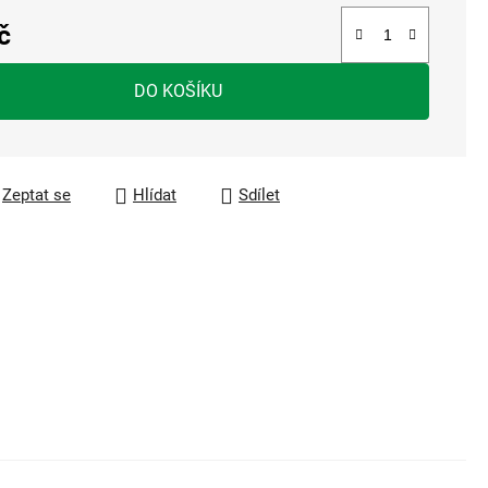
č
a:
DO KOŠÍKU
Zeptat se
Hlídat
Sdílet