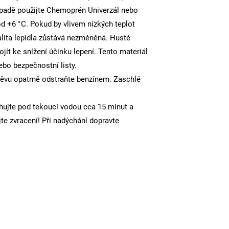
ípadě použijte Chemoprén Univerzál nebo
od +6 °C. Pokud by vlivem nízkých teplot
alita lepidla zůstává nezměněná. Husté
ít ke snížení účinku lepení. Tento materiál
ebo bezpečnostní listy.
děvu opatrně odstraňte benzínem. Zaschlé
hujte pod tekoucí vodou cca 15 minut a
jte zvracení! Při nadýchání dopravte