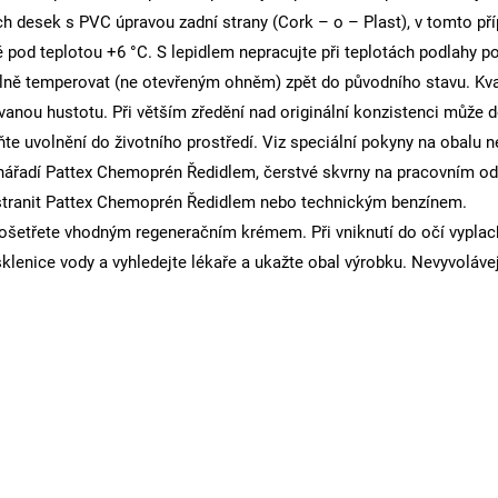
h desek s PVC úpravou zadní strany (Cork – o – Plast), v tomto př
 pod teplotou +6 °C. S lepidlem nepracujte při teplotách podlahy p
 volně temperovat (ne otevřeným ohněm) zpět do původního stavu. Kv
ou hustotu. Při větším zředění nad originální konzistenci může doj
e uvolnění do životního prostředí. Viz speciální pokyny na obalu n
 nářadí Pattex Chemoprén Ředidlem, čerstvé skvrny na pracovním o
 odstranit Pattex Chemoprén Ředidlem nebo technickým benzínem.
šetřete vhodným regeneračním krémem. Při vniknutí do očí vyplac
-2 sklenice vody a vyhledejte lékaře a ukažte obal výrobku. Nevyvoláve