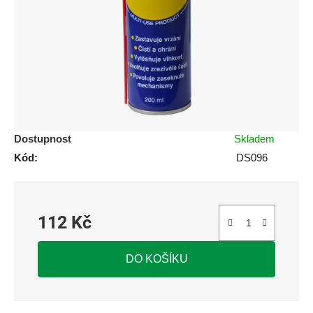
5
hvězdiček.
Dostupnost
Skladem
Kód:
DS096
112 Kč
Měrná cena:
DO KOŠÍKU