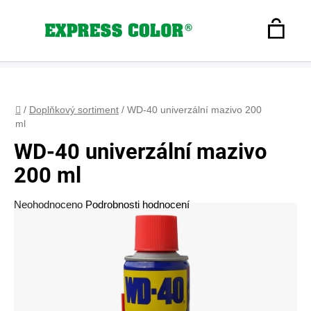
Přejít
na
Hledat
obsah
N
Registrace
+420 608 160 179
express-color@seznam.cz
Přihlášení
K
Domů
/
Doplňkový sortiment
/
WD-40 univerzální mazivo 200
ml
WD-40 univerzální mazivo
200 ml
Průměrné
Neohodnoceno
Podrobnosti hodnocení
hodnocení
produktu
je
0,0
z