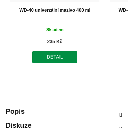
WD-40 univerzální mazivo 400 ml
WD-4
Skladem
235 Kč
DETAIL
Popis
Diskuze