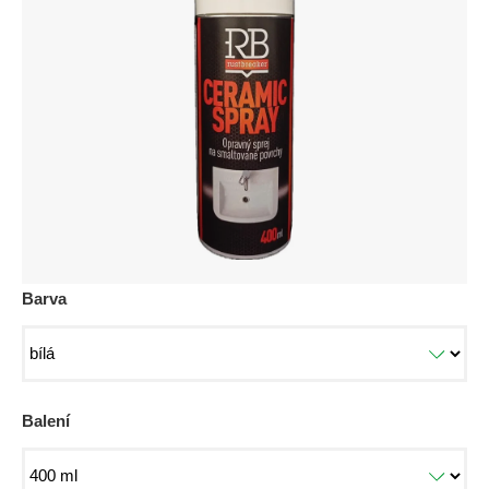
z
5
hvězdiček.
Barva
Balení