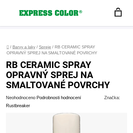
Přejít
na
Hledat
obsah
N
Registrace
+420 608 160 179
express-color@seznam.cz
Přihlášení
K
Domů
/
Barvy a laky
/
Spreje
/
RB CERAMIC SPRAY
OPRAVNÝ SPREJ NA SMALTOVANÉ POVRCHY
RB CERAMIC SPRAY
OPRAVNÝ SPREJ NA
SMALTOVANÉ POVRCHY
Průměrné
Neohodnoceno
Podrobnosti hodnocení
Značka:
hodnocení
Rustbreaker
produktu
je
0,0