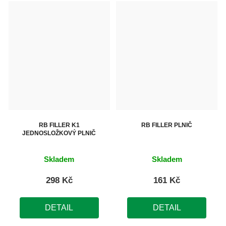
hvězdiček.
RB FILLER K1
RB FILLER PLNIČ
JEDNOSLOŽKOVÝ PLNIČ
Skladem
Skladem
298 Kč
161 Kč
DETAIL
DETAIL