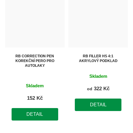
RB CORRECTION PEN
RB FILLER HS 4:1
KOREKČNÍ PERO PRO
AKRYLOVÝ PODKLAD
AUTOLAKY
Skladem
Průměrné
Skladem
322 Kč
od
hodnocení
produktu
152 Kč
DETAIL
je
5,0
DETAIL
z
5