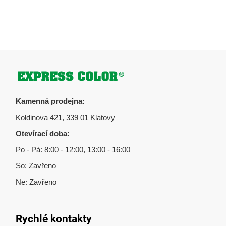
í
í
p
r
v
k
y
v
Zápatí
ý
p
Kamenná prodejna:
i
s
Koldinova 421, 339 01 Klatovy
u
Otevírací doba:
Po - Pá: 8:00 - 12:00, 13:00 - 16:00
So: Zavřeno
Ne: Zavřeno
Rychlé kontakty