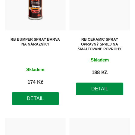
RB BUMPER SPRAY BARVA
RB CERAMIC SPRAY
NA NÁRAZNÍKY
OPRAVNÝ SPREJ NA
SMALTOVANÉ POVRCHY
Skladem
Průměrné
Skladem
188 Kč
hodnocení
produktu
174 Kč
DETAIL
je
5,0
DETAIL
z
5
hvězdiček.