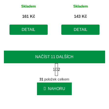
Skladem
Skladem
161 Kč
143 Kč
DETAIL
DETAIL
NAČÍST 11 DALŠÍCH
S
1
t
2
r
O
á
31
položek celkem
v
n
l
k
NAHORU
á
o
d
v
a
á
c
n